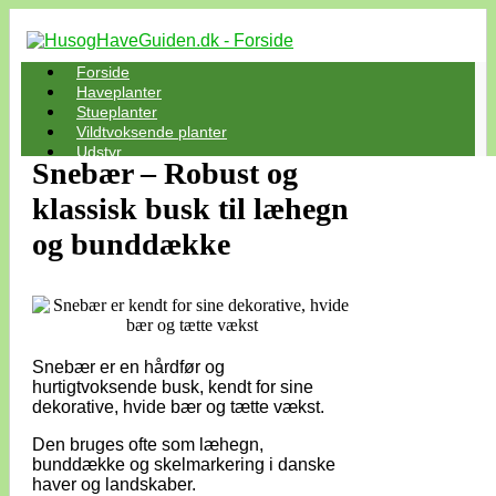
Forside
Haveplanter
Stueplanter
Vildtvoksende planter
Udstyr
Snebær – Robust og
klassisk busk til læhegn
og bunddække
Snebær er en hårdfør og
hurtigtvoksende busk, kendt for sine
dekorative, hvide bær og tætte vækst.
Den bruges ofte som læhegn,
bunddække og skelmarkering i danske
haver og landskaber.