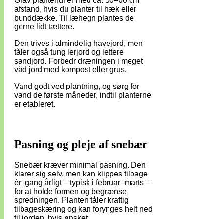
Grav plantehuller med ca. 50–60 cm
afstand, hvis du planter til hæk eller
bunddække. Til læhegn plantes de
gerne lidt tættere.
Den trives i almindelig havejord, men
tåler også tung lerjord og lettere
sandjord. Forbedr dræningen i meget
våd jord med kompost eller grus.
Vand godt ved plantning, og sørg for
vand de første måneder, indtil planterne
er etableret.
Pasning og pleje af snebær
Snebær kræver minimal pasning. Den
klarer sig selv, men kan klippes tilbage
én gang årligt – typisk i februar–marts –
for at holde formen og begrænse
spredningen. Planten tåler kraftig
tilbageskæring og kan forynges helt ned
til jorden, hvis ønsket.