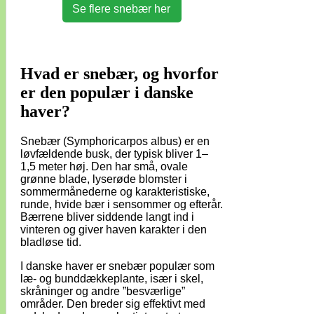
Se flere snebær her
Hvad er snebær, og hvorfor
er den populær i danske
haver?
Snebær (Symphoricarpos albus) er en
løvfældende busk, der typisk bliver 1–
1,5 meter høj. Den har små, ovale
grønne blade, lyserøde blomster i
sommermånederne og karakteristiske,
runde, hvide bær i sensommer og efterår.
Bærrene bliver siddende langt ind i
vinteren og giver haven karakter i den
bladløse tid.
I danske haver er snebær populær som
læ- og bunddækkeplante, især i skel,
skråninger og andre ”besværlige”
områder. Den breder sig effektivt med