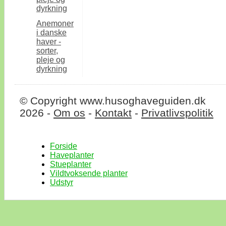
dyrkning
Anemoner
i danske
haver -
sorter,
pleje og
dyrkning
© Copyright www.husoghaveguiden.dk
2026 -
Om os
-
Kontakt
-
Privatlivspolitik
Forside
Haveplanter
Stueplanter
Vildtvoksende planter
Udstyr