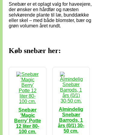
Snebær er et oplagt valg for haveejere,
der ønsker en hårdfør og næsten
selvkørende plante til læ, bunddække
eller skel – med både blomster, bær og
grøn volumen året rundt.
Køb snebær her:
Almindelig
Snebær
Snebær
‘Magic
Barrods, 1
Berry’ Potte
års (0/1) 30-
12 liter 80-
50 cm.
100 cm.