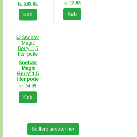
kr.
18,95
kr.
299,95
Køb
Køb
Snebær
‘Magic
Berry’ 1,5
liter potte
kr.
34,95
Køb
Se flere snebær her