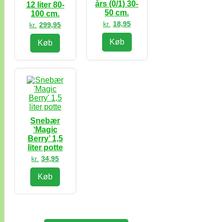
års (0/1) 30-
12 liter 80-
50 cm.
100 cm.
kr.
18,95
kr.
299,95
Køb
Køb
Snebær
‘Magic
Berry’ 1,5
liter potte
kr.
34,95
Køb