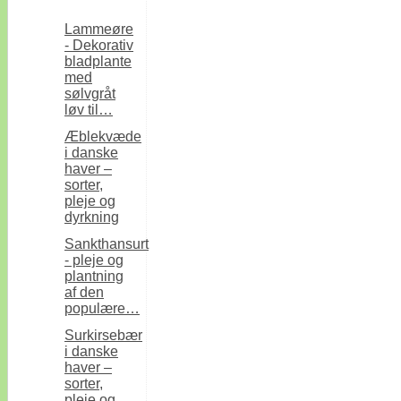
Lammeøre
- Dekorativ
bladplante
med
sølvgråt
løv til…
Æblekvæde
i danske
haver –
sorter,
pleje og
dyrkning
Sankthansurt
- pleje og
plantning
af den
populære…
Surkirsebær
i danske
haver –
sorter,
pleje og