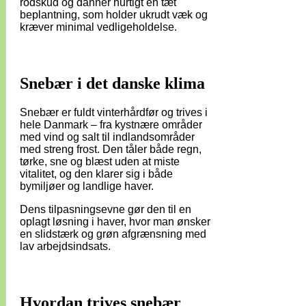
rodskud og danner hurtigt en tæt
beplantning, som holder ukrudt væk og
kræver minimal vedligeholdelse.
Snebær i det danske klima
Snebær er fuldt vinterhårdfør og trives i
hele Danmark – fra kystnære områder
med vind og salt til indlandsområder
med streng frost. Den tåler både regn,
tørke, sne og blæst uden at miste
vitalitet, og den klarer sig i både
bymiljøer og landlige haver.
Dens tilpasningsevne gør den til en
oplagt løsning i haver, hvor man ønsker
en slidstærk og grøn afgrænsning med
lav arbejdsindsats.
Hvordan trives snebær