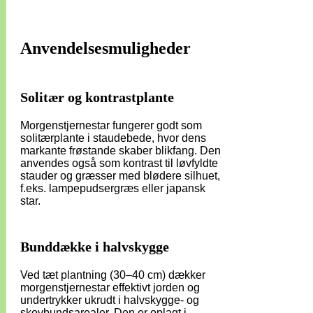
Anvendelsesmuligheder
Solitær og kontrastplante
Morgenstjernestar fungerer godt som
solitærplante i staudebede, hvor dens
markante frøstande skaber blikfang. Den
anvendes også som kontrast til løvfyldte
stauder og græsser med blødere silhuet,
f.eks. lampepudsergræs eller japansk
star.
Bunddække i halvskygge
Ved tæt plantning (30–40 cm) dækker
morgenstjernestar effektivt jorden og
undertrykker ukrudt i halvskygge- og
skovbundsarealer. Den er oplagt i