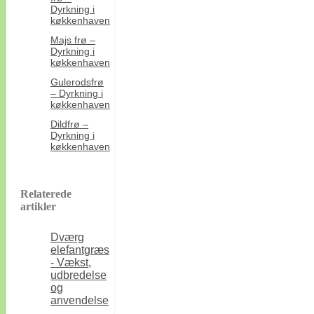
Dyrkning i
køkkenhaven
Majs frø –
Dyrkning i
køkkenhaven
Gulerodsfrø
– Dyrkning i
køkkenhaven
Dildfrø –
Dyrkning i
køkkenhaven
Relaterede
artikler
Dværg
elefantgræs
- Vækst,
udbredelse
og
anvendelse