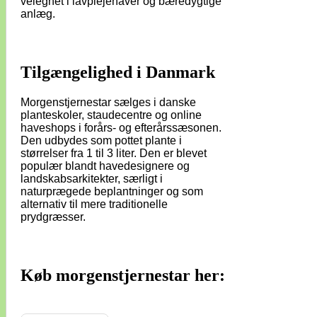
velegnet i lavplejehaver og bæredygtige
anlæg.
Tilgængelighed i Danmark
Morgenstjernestar sælges i danske
planteskoler, staudecentre og online
haveshops i forårs- og efterårssæsonen.
Den udbydes som pottet plante i
størrelser fra 1 til 3 liter. Den er blevet
populær blandt havedesignere og
landskabsarkitekter, særligt i
naturprægede beplantninger og som
alternativ til mere traditionelle
prydgræsser.
Køb morgenstjernestar her: