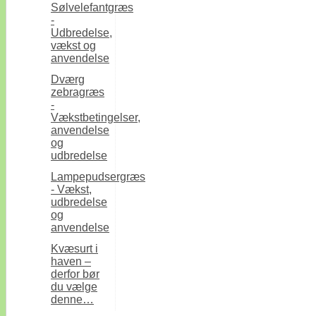
Sølvelefantgræs
-
Udbredelse,
vækst og
anvendelse
Dværg
zebragræs
-
Vækstbetingelser,
anvendelse
og
udbredelse
Lampepudsergræs
- Vækst,
udbredelse
og
anvendelse
Kvæsurt i
haven –
derfor bør
du vælge
denne…