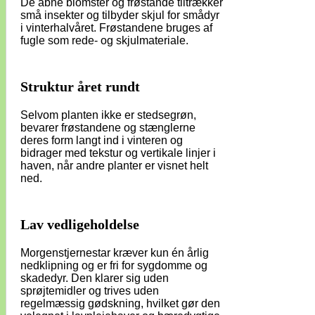
De åbne blomster og frøstande tiltrækker
små insekter og tilbyder skjul for smådyr
i vinterhalvåret. Frøstandene bruges af
fugle som rede- og skjulmateriale.
Struktur året rundt
Selvom planten ikke er stedsegrøn,
bevarer frøstandene og stænglerne
deres form langt ind i vinteren og
bidrager med tekstur og vertikale linjer i
haven, når andre planter er visnet helt
ned.
Lav vedligeholdelse
Morgenstjernestar kræver kun én årlig
nedklipning og er fri for sygdomme og
skadedyr. Den klarer sig uden
sprøjtemidler og trives uden
regelmæssig gødskning, hvilket gør den