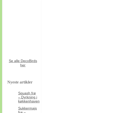
Se alle DecoBirds
her
Nyeste artikler
Squash frø
– Dyrkning i
køkkenhaven
Sukkermajs
frø –