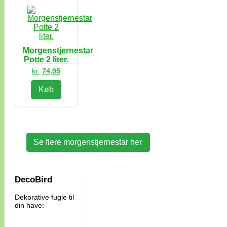
Morgenstjernestar
Potte 2 liter.
kr.
74,95
Køb
Se flere morgenstjernestar her
DecoBird
Dekorative fugle til
din have: