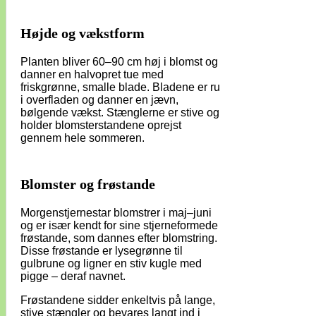
Højde og vækstform
Planten bliver 60–90 cm høj i blomst og
danner en halvopret tue med
friskgrønne, smalle blade. Bladene er ru
i overfladen og danner en jævn,
bølgende vækst. Stænglerne er stive og
holder blomsterstandene oprejst
gennem hele sommeren.
Blomster og frøstande
Morgenstjernestar blomstrer i maj–juni
og er især kendt for sine stjerneformede
frøstande, som dannes efter blomstring.
Disse frøstande er lysegrønne til
gulbrune og ligner en stiv kugle med
pigge – deraf navnet.
Frøstandene sidder enkeltvis på lange,
stive stængler og bevares langt ind i