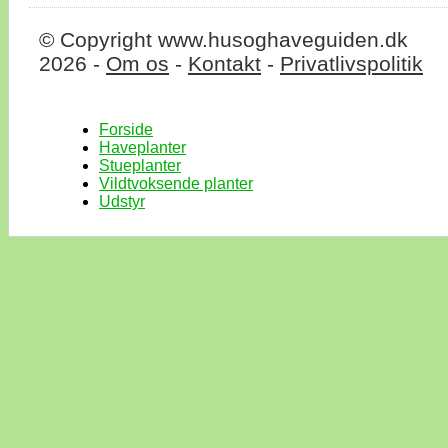
© Copyright www.husoghaveguiden.dk
2026 -
Om os
-
Kontakt
-
Privatlivspolitik
Forside
Haveplanter
Stueplanter
Vildtvoksende planter
Udstyr