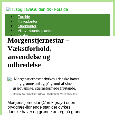
Forside
Haveplanter
Stueplanter
Vildtvoksende planter
Udstyr
Morgenstjernestar –
Vækstforhold,
anvendelse og
udbredelse
Agnieszka Kwiecień, Nova - commons.wikimedia.org
Morgenstjernestar (
Carex grayi
) er en
prydgræs-lignende star, der dyrkes i
danske haver og grønne anlæg på grund