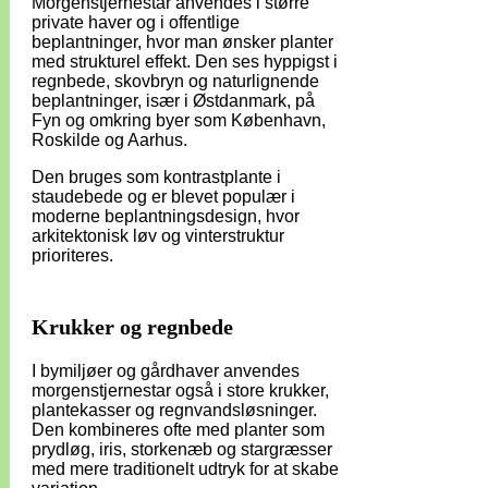
Morgenstjernestar anvendes i større
private haver og i offentlige
beplantninger, hvor man ønsker planter
med strukturel effekt. Den ses hyppigst i
regnbede, skovbryn og naturlignende
beplantninger, især i Østdanmark, på
Fyn og omkring byer som København,
Roskilde og Aarhus.
Den bruges som kontrastplante i
staudebede og er blevet populær i
moderne beplantningsdesign, hvor
arkitektonisk løv og vinterstruktur
prioriteres.
Krukker og regnbede
I bymiljøer og gårdhaver anvendes
morgenstjernestar også i store krukker,
plantekasser og regnvandsløsninger.
Den kombineres ofte med planter som
prydløg, iris, storkenæb og stargræsser
med mere traditionelt udtryk for at skabe