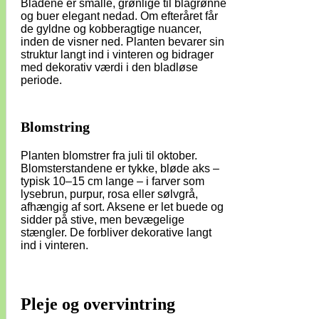
Bladene er smalle, grønlige til blågrønne
og buer elegant nedad. Om efteråret får
de gyldne og kobberagtige nuancer,
inden de visner ned. Planten bevarer sin
struktur langt ind i vinteren og bidrager
med dekorativ værdi i den bladløse
periode.
Blomstring
Planten blomstrer fra juli til oktober.
Blomsterstandene er tykke, bløde aks –
typisk 10–15 cm lange – i farver som
lysebrun, purpur, rosa eller sølvgrå,
afhængig af sort. Aksene er let buede og
sidder på stive, men bevægelige
stængler. De forbliver dekorative langt
ind i vinteren.
Pleje og overvintring