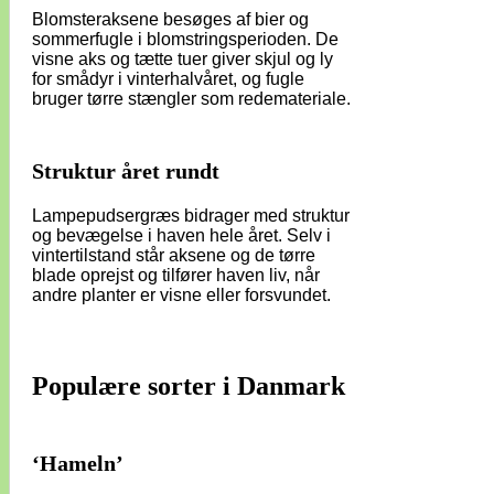
Blomsteraksene besøges af bier og
sommerfugle i blomstringsperioden. De
visne aks og tætte tuer giver skjul og ly
for smådyr i vinterhalvåret, og fugle
bruger tørre stængler som redemateriale.
Struktur året rundt
Lampepudsergræs bidrager med struktur
og bevægelse i haven hele året. Selv i
vintertilstand står aksene og de tørre
blade oprejst og tilfører haven liv, når
andre planter er visne eller forsvundet.
Populære sorter i Danmark
‘Hameln’