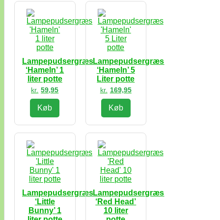
Lampepudsergræs
Lampepudsergræs
‘Hameln’ 1
‘Hameln’ 5
liter potte
Liter potte
kr.
59,95
kr.
169,95
Køb
Køb
Lampepudsergræs
Lampepudsergræs
‘Little
‘Red Head’
Bunny’ 1
10 liter
liter potte
potte