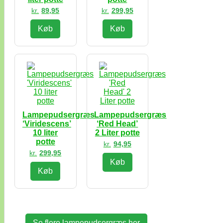
kr.
89,95
kr.
299,95
Køb
Køb
Lampepudsergræs
Lampepudsergræs
‘Viridescens’
‘Red Head’
10 liter
2 Liter potte
potte
kr.
94,95
kr.
299,95
Køb
Køb
Se flere lampepudsergræs her