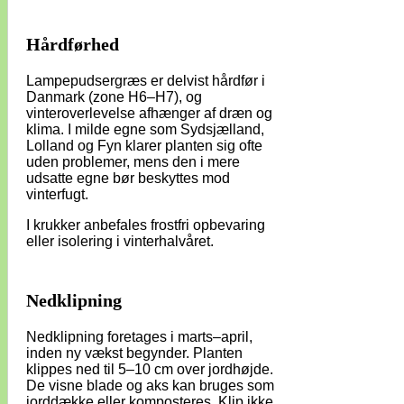
Hårdførhed
Lampepudsergræs er delvist hårdfør i
Danmark (zone H6–H7), og
vinteroverlevelse afhænger af dræn og
klima. I milde egne som Sydsjælland,
Lolland og Fyn klarer planten sig ofte
uden problemer, mens den i mere
udsatte egne bør beskyttes mod
vinterfugt.
I krukker anbefales frostfri opbevaring
eller isolering i vinterhalvåret.
Nedklipning
Nedklipning foretages i marts–april,
inden ny vækst begynder. Planten
klippes ned til 5–10 cm over jordhøjde.
De visne blade og aks kan bruges som
jorddække eller komposteres. Klip ikke