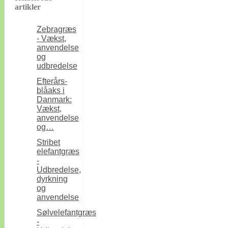
artikler
Zebragræs
- Vækst,
anvendelse
og
udbredelse
Efterårs-
blåaks i
Danmark:
Vækst,
anvendelse
og…
Stribet
elefantgræs
-
Udbredelse,
dyrkning
og
anvendelse
Sølvelefantgræs
-