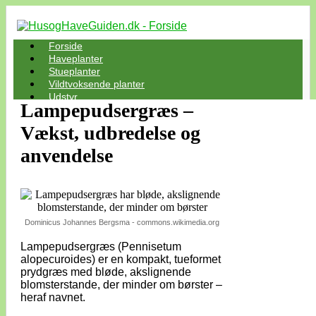
Forside
Haveplanter
Stueplanter
Vildtvoksende planter
Udstyr
Lampepudsergræs –
Vækst, udbredelse og
anvendelse
Dominicus Johannes Bergsma - commons.wikimedia.org
Lampepudsergræs (Pennisetum
alopecuroides) er en kompakt, tueformet
prydgræs med bløde, akslignende
blomsterstande, der minder om børster –
heraf navnet.