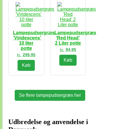
Lampepudsergræs
Lampepudsergræs
‘Viridescens’
‘Red Head’
10 liter
2 Liter potte
potte
kr.
94,95
kr.
299,95
Køb
Køb
Se flere lampepudsergræs her
Udbredelse og anvendelse i