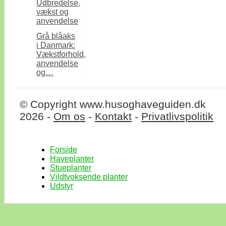
Udbredelse,
vækst og
anvendelse
Grå blåaks
i Danmark:
Vækstforhold,
anvendelse
og…
© Copyright www.husoghaveguiden.dk
2026 -
Om os
-
Kontakt
-
Privatlivspolitik
Forside
Haveplanter
Stueplanter
Vildtvoksende planter
Udstyr