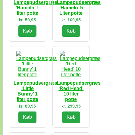
Lampepudsergræs
Lampepudsergræs
‘Hameln’ 1
‘Hameln’ 5
liter potte
Liter potte
kr.
59,95
kr.
169,95
Køb
Køb
Lampepudsergræs
Lampepudsergræs
‘Little
‘Red Head’
Bunny’ 1
10 liter
liter potte
potte
kr.
89,95
kr.
299,95
Køb
Køb