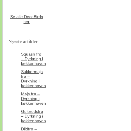
Se alle DecoBirds
her
Nyeste artikler
Squash frø
– Dyrkning i
køkkenhaven
Sukkermajs
frø –
Dyrkning i
køkkenhaven
Majs frø –
Dyrkning i
køkkenhaven
Gulerodsfrø
– Dyrkning i
køkkenhaven
Dildfrø –