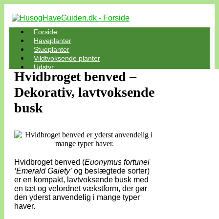
Forside
Haveplanter
Stueplanter
Vildtvoksende planter
Udstyr
Hvidbroget benved –
Dekorativ, lavtvoksende
busk
Hvidbroget benved (
Euonymus fortunei
‘Emerald Gaiety’
og beslægtede sorter)
er en kompakt, lavtvoksende busk med
en tæt og velordnet vækstform, der gør
den yderst anvendelig i mange typer
haver.