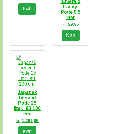
‘Emerald
Gaiety’
Køb
Potte 0,5
liter
kr.
29,95
Køb
Japansk
benved
Potte 25
liter,- 80-100
cm.
kr.
1.299,95
Køb