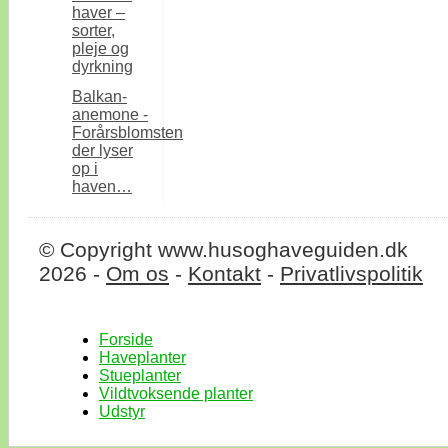
haver –
sorter,
pleje og
dyrkning
Balkan-
anemone -
Forårsblomsten
der lyser
op i
haven…
© Copyright www.husoghaveguiden.dk
2026 -
Om os
-
Kontakt
-
Privatlivspolitik
Forside
Haveplanter
Stueplanter
Vildtvoksende planter
Udstyr