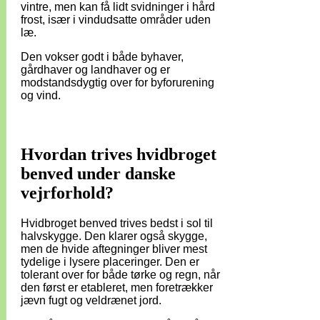
vintre, men kan få lidt svidninger i hård
frost, især i vindudsatte områder uden
læ.
Den vokser godt i både byhaver,
gårdhaver og landhaver og er
modstandsdygtig over for byforurening
og vind.
Hvordan trives hvidbroget
benved under danske
vejrforhold?
Hvidbroget benved trives bedst i sol til
halvskygge. Den klarer også skygge,
men de hvide aftegninger bliver mest
tydelige i lysere placeringer. Den er
tolerant over for både tørke og regn, når
den først er etableret, men foretrækker
jævn fugt og veldrænet jord.