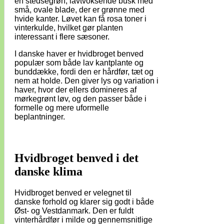
en stedsegrøn, lavtvoksende busk med
små, ovale blade, der er grønne med
hvide kanter. Løvet kan få rosa toner i
vinterkulde, hvilket gør planten
interessant i flere sæsoner.
I danske haver er hvidbroget benved
populær som både lav kantplante og
bunddække, fordi den er hårdfør, tæt og
nem at holde. Den giver lys og variation i
haver, hvor der ellers domineres af
mørkegrønt løv, og den passer både i
formelle og mere uformelle
beplantninger.
Hvidbroget benved i det
danske klima
Hvidbroget benved er velegnet til
danske forhold og klarer sig godt i både
Øst- og Vestdanmark. Den er fuldt
vinterhårdfør i milde og gennemsnitlige