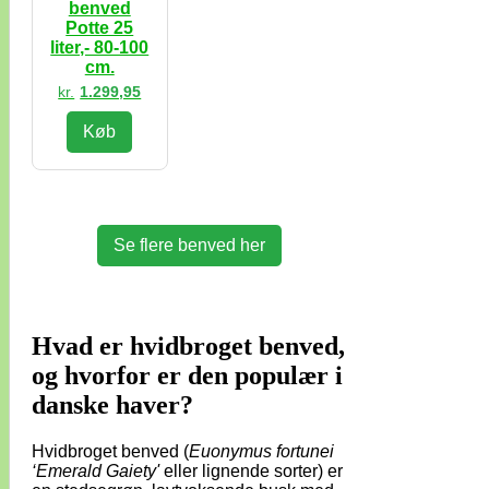
benved
Potte 25
liter,- 80-100
cm.
kr.
1.299,95
Køb
Se flere benved her
Hvad er hvidbroget benved,
og hvorfor er den populær i
danske haver?
Hvidbroget benved (
Euonymus fortunei
‘Emerald Gaiety'
eller lignende sorter) er