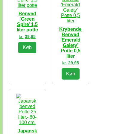
Benved
‘Green
Spire’ 1,5
Krybende
liter potte
Benved
kr.
39,95
‘Emerald
Gaiety’
Køb
Potte 0,5
liter
kr.
29,95
Køb
Japansk