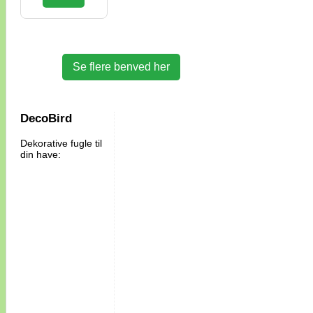
Se flere benved her
DecoBird
Dekorative fugle til
din have: