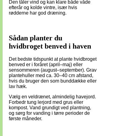
Den tåler vind og kan klare både våde
efterår og kolde vintre, især hvis
rødderne har god dræning.
Sådan planter du
hvidbroget benved i haven
Det bedste tidspunkt at plante hvidbroget
benved er i foråret (april–maj) eller
sensommeren (august–september). Grav
plantehuller med ca. 30–40 cm afstand,
hvis du bruger den som bunddække eller
lav hæk.
Vælg en veldrænet, almindelig havejord.
Forbedr tung lerjord med grus eller
kompost. Vand grundigt ved plantning,
og sørg for vanding i tørre perioder de
første måneder.