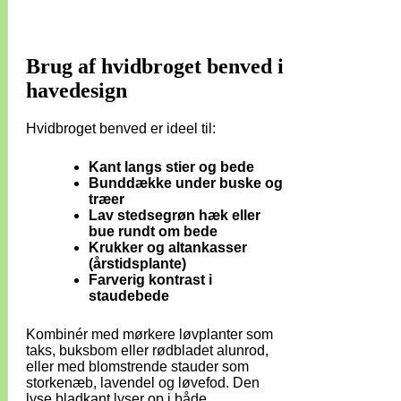
Brug af hvidbroget benved i
havedesign
Hvidbroget benved er ideel til:
Kant langs stier og bede
Bunddække under buske og
træer
Lav stedsegrøn hæk eller
bue rundt om bede
Krukker og altankasser
(årstidsplante)
Farverig kontrast i
staudebede
Kombinér med mørkere løvplanter som
taks, buksbom eller rødbladet alunrod,
eller med blomstrende stauder som
storkenæb, lavendel og løvefod. Den
lyse bladkant lyser op i både