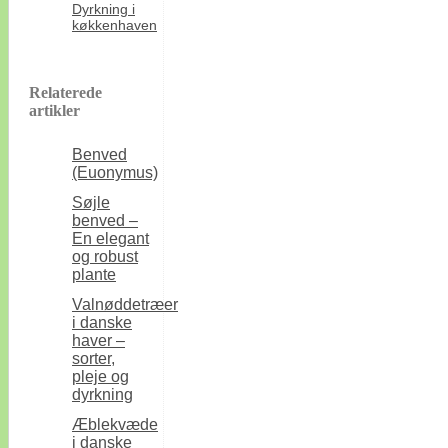
Dyrkning i
køkkenhaven
Relaterede
artikler
Benved
(Euonymus)
Søjle
benved –
En elegant
og robust
plante
Valnøddetræer
i danske
haver –
sorter,
pleje og
dyrkning
Æblekvæde
i danske