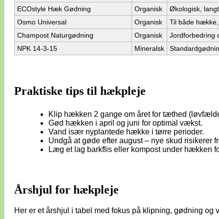
ECOstyle Hæk Gødning
Organisk
Økologisk, lang
Osmo Universal
Organisk
Til både hække,
Champost Naturgødning
Organisk
Jordforbedring
NPK 14-3-15
Mineralsk
Standardgødnin
Praktiske tips til hækpleje
Klip hækken 2 gange om året for tæthed (løvfæld
Gød hækken i april og juni for optimal vækst.
Vand især nyplantede hække i tørre perioder.
Undgå at gøde efter august – nye skud risikerer f
Læg et lag barkflis eller kompost under hækken fo
Årshjul for hækpleje
Her er et årshjul i tabel med fokus på klipning, gødning og