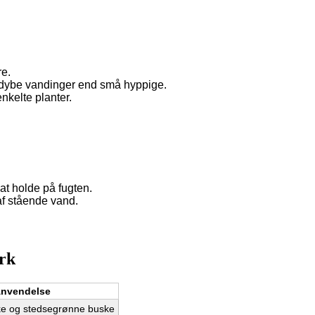
re.
e dybe vandinger end små hyppige.
kelte planter.
at holde på fugten.
f stående vand.
rk
nvendelse
kke og stedsegrønne buske