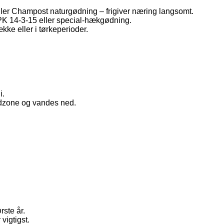
ler Champost naturgødning – frigiver næring langsomt.
NPK 14-3-15 eller special-hækgødning.
kke eller i tørkeperioder.
i.
odzone og vandes ned.
rste år.
vigtigst.