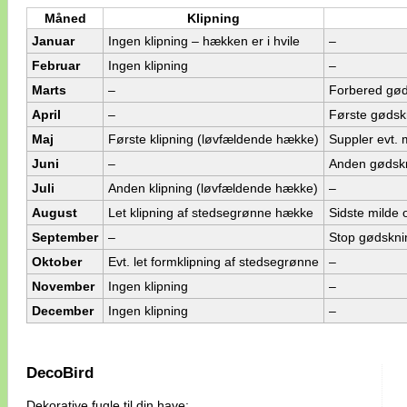
Måned
Klipning
Januar
Ingen klipning – hækken er i hvile
–
Februar
Ingen klipning
–
Marts
–
Forbered gød
April
–
Første gødskn
Maj
Første klipning (løvfældende hække)
Suppler evt.
Juni
–
Anden gødsk
Juli
Anden klipning (løvfældende hække)
–
August
Let klipning af stedsegrønne hække
Sidste milde 
September
–
Stop gødskni
Oktober
Evt. let formklipning af stedsegrønne
–
November
Ingen klipning
–
December
Ingen klipning
–
DecoBird
Dekorative fugle til din have: