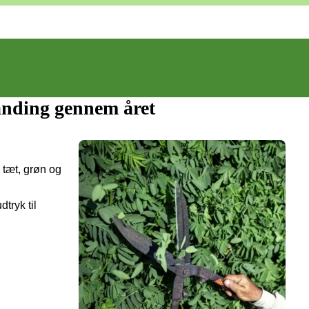
anding gennem året
 tæt, grøn og
tryk til