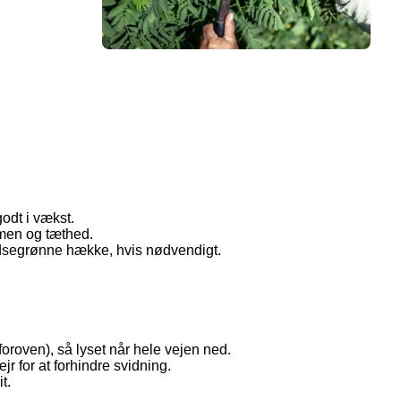
godt i vækst.
rmen og tæthed.
tedsegrønne hække, hvis nødvendigt.
oroven), så lyset når hele vejen ned.
ejr for at forhindre svidning.
t.