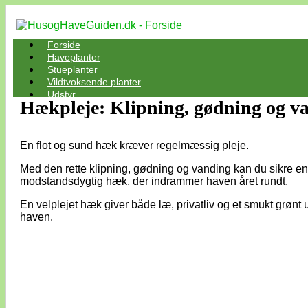
Forside
Haveplanter
Stueplanter
Vildtvoksende planter
Udstyr
Hækpleje: Klipning, gødning og v
En flot og sund hæk kræver regelmæssig pleje.
Med den rette klipning, gødning og vanding kan du sikre en
modstandsdygtig hæk, der indrammer haven året rundt.
En velplejet hæk giver både læ, privatliv og et smukt grønt ud
haven.