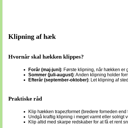
Klipning af hæk
Hvornår skal hækken klippes?
Forår (maj-juni)
: Første klipning, når hækken er 
Sommer (juli-august)
: Anden klipning holder fo
Efterår (september-oktober)
: Let klipning af s
Praktiske råd
Klip hækken trapezformet (bredere forneden end f
Undgå kraftig klipning i meget varmt eller solrigt v
Klip altid med skarpe redskaber for at få et rent sni