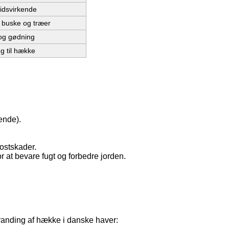
tidsvirkende
 buske og træer
 og gødning
g til hække
ende).
rostskader.
r at bevare fugt og forbedre jorden.
 vanding af hække i danske haver: