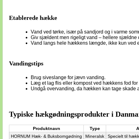
Etablerede hække
Vand ved tørke, især på sandjord og i varme som
Giv sjældent men rigeligt vand – hellere sjældn
Vand langs hele hækkens længde, ikke kun ved en
Vandingstips
Brug siveslange for jævn vanding.
Læg et lag flis eller kompost ved hækkens fod for 
Undgå overvanding, da hækken kan tage skade a
Typiske hækgødningsprodukter i Danma
Produktnavn
Type
A
HORNUM Hæk- & Buksbomgødning
Mineralsk
Specielt til hæ