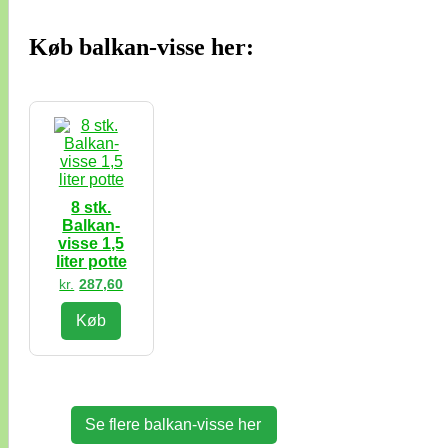
Køb balkan-visse her:
8 stk.
Balkan-
visse 1,5
liter potte
kr.
287,60
Køb
Se flere balkan-visse her