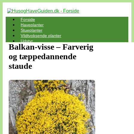
Forside
Haveplanter
Stueplanter
Vildtvoksende planter
Udstyr
Balkan-visse – Farverig
og tæppedannende
staude