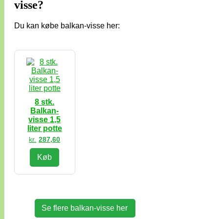
visse?
Du kan købe balkan-visse her:
8 stk.
Balkan-
visse 1,5
liter potte
kr.
287,60
Køb
Se flere balkan-visse her