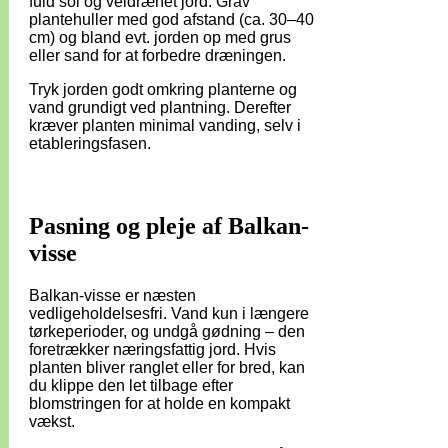
fuld sol og veldrænet jord. Grav
plantehuller med god afstand (ca. 30–40
cm) og bland evt. jorden op med grus
eller sand for at forbedre dræningen.
Tryk jorden godt omkring planterne og
vand grundigt ved plantning. Derefter
kræver planten minimal vanding, selv i
etableringsfasen.
Pasning og pleje af Balkan-
visse
Balkan-visse er næsten
vedligeholdelsesfri. Vand kun i længere
tørkeperioder, og undgå gødning – den
foretrækker næringsfattig jord. Hvis
planten bliver ranglet eller for bred, kan
du klippe den let tilbage efter
blomstringen for at holde en kompakt
vækst.