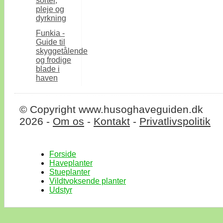
sorter,
pleje og
dyrkning
Funkia -
Guide til
skyggetålende
og frodige
blade i
haven
© Copyright www.husoghaveguiden.dk
2026 -
Om os
-
Kontakt
-
Privatlivspolitik
Forside
Haveplanter
Stueplanter
Vildtvoksende planter
Udstyr