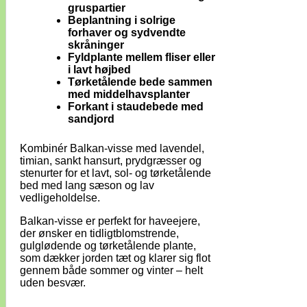
gruspartier
Beplantning i solrige
forhaver og sydvendte
skråninger
Fyldplante mellem fliser eller
i lavt højbed
Tørketålende bede sammen
med middelhavsplanter
Forkant i staudebede med
sandjord
Kombinér Balkan-visse med lavendel,
timian, sankt hansurt, prydgræsser og
stenurter for et lavt, sol- og tørketålende
bed med lang sæson og lav
vedligeholdelse.
Balkan-visse er perfekt for haveejere,
der ønsker en tidligtblomstrende,
gulglødende og tørketålende plante,
som dækker jorden tæt og klarer sig flot
gennem både sommer og vinter – helt
uden besvær.