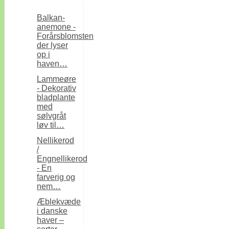
Balkan-
anemone -
Forårsblomsten
der lyser
op i
haven…
Lammeøre
- Dekorativ
bladplante
med
sølvgråt
løv til…
Nellikerod
/
Engnellikerod
- En
farverig og
nem…
Æblekvæde
i danske
haver –