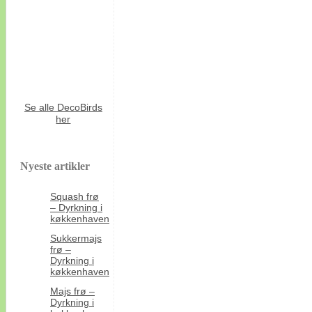
Se alle DecoBirds
her
Nyeste artikler
Squash frø
– Dyrkning i
køkkenhaven
Sukkermajs
frø –
Dyrkning i
køkkenhaven
Majs frø –
Dyrkning i