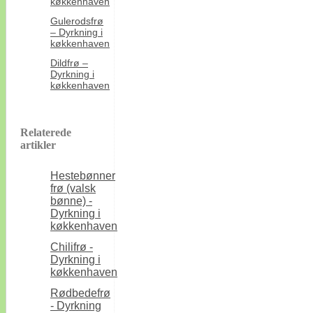
køkkenhaven
Gulerodsfrø
– Dyrkning i
køkkenhaven
Dildfrø –
Dyrkning i
køkkenhaven
Relaterede
artikler
Hestebønner
frø (valsk
bønne) -
Dyrkning i
køkkenhaven
Chilifrø -
Dyrkning i
køkkenhaven
Rødbedefrø
- Dyrkning