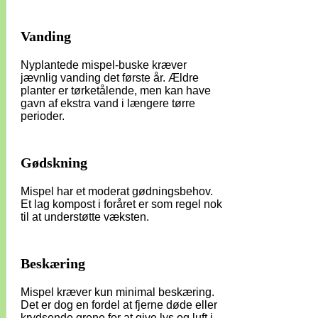
Vanding
Nyplantede mispel-buske kræver
jævnlig vanding det første år. Ældre
planter er tørketålende, men kan have
gavn af ekstra vand i længere tørre
perioder.
Gødskning
Mispel har et moderat gødningsbehov.
Et lag kompost i foråret er som regel nok
til at understøtte væksten.
Beskæring
Mispel kræver kun minimal beskæring.
Det er dog en fordel at fjerne døde eller
krydsende grene for at give lys og luft i