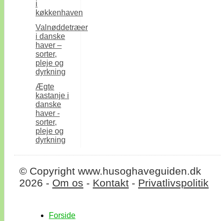
i
køkkenhaven
Valnøddetræer
i danske
haver –
sorter,
pleje og
dyrkning
Ægte
kastanje i
danske
haver -
sorter,
pleje og
dyrkning
© Copyright www.husoghaveguiden.dk
2026 -
Om os
-
Kontakt
-
Privatlivspolitik
Forside