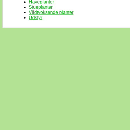
Haveplanter
Stueplanter
Vildtvoksende planter
Udstyr