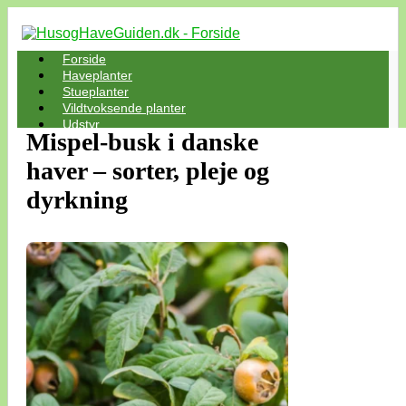
Forside
Haveplanter
Stueplanter
Vildtvoksende planter
Udstyr
Mispel-busk i danske
haver – sorter, pleje og
dyrkning