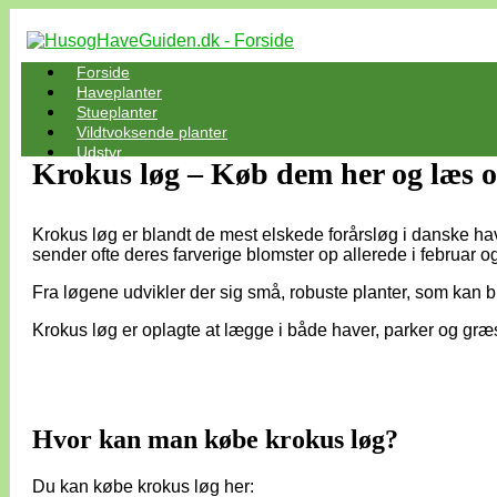
Forside
Haveplanter
Stueplanter
Vildtvoksende planter
Udstyr
Krokus løg – Køb dem her og læs om
Krokus løg er blandt de mest elskede forårsløg i danske ha
sender ofte deres farverige blomster op allerede i februar o
Fra løgene udvikler der sig små, robuste planter, som kan 
Krokus løg er oplagte at lægge i både haver, parker og græsp
Hvor kan man købe krokus løg?
Du kan købe krokus løg her: