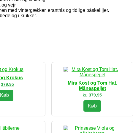
 og vejr.
med vintergækker, eranthis og tidlige påskeliljer.
bede og i krukker.
 og Krokus
Mira Kost og Tom Hat.
379,95
Månespejlet
Køb
kr.
379,95
Køb