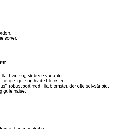
orden.
e sorter.
ver
lla, hvide og stribede varianter.
 tidlige, gule og hvide blomster.
s”, robust sort med lilla blomster, der ofte selvsår sig.
og gule halse.
ers er bar og vinterlig.