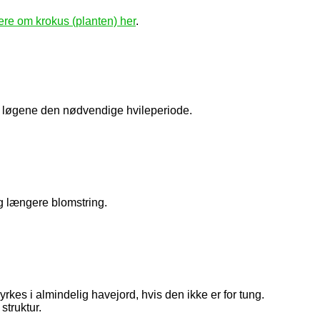
re om krokus (planten) her
.
ver løgene den nødvendige hvileperiode.
og længere blomstring.
rkes i almindelig havejord, hvis den ikke er for tung.
struktur.