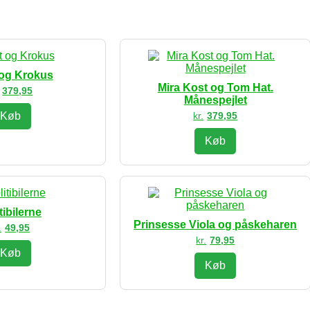
 og Krokus
Mira Kost og Tom Hat.
379,95
Månespejlet
Køb
kr.
379,95
Køb
tibilerne
Prinsesse Viola og påskeharen
.
49,95
kr.
79,95
Køb
Køb