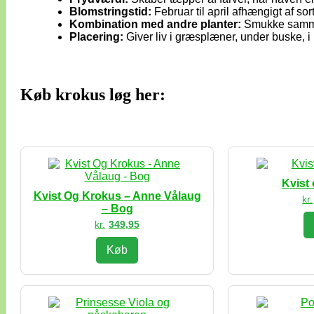
Blomstringstid:
Februar til april afhængigt af sort
Kombination med andre planter:
Smukke sammen 
Placering:
Giver liv i græsplæner, under buske, i 
Køb krokus løg her:
Kvist
Kvist Og Krokus – Anne Vålaug
kr.
– Bog
kr.
349,95
Køb