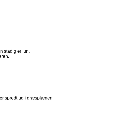
 stadig er lun.
eren.
ller spredt ud i græsplænen.