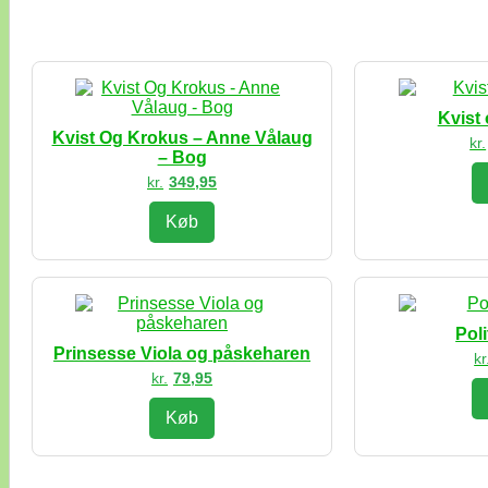
Kvist
Kvist Og Krokus – Anne Vålaug
kr.
– Bog
kr.
349,95
Køb
Poli
Prinsesse Viola og påskeharen
kr
kr.
79,95
Køb