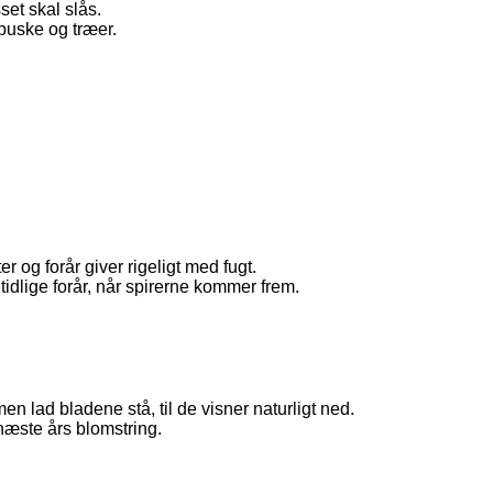
set skal slås.
buske og træer.
r og forår giver rigeligt med fugt.
tidlige forår, når spirerne kommer frem.
en lad bladene stå, til de visner naturligt ned.
 næste års blomstring.