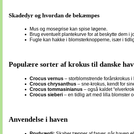
Skadedyr og hvordan de bekæmpes
Mus og mosegrise kan spise løgene.
Brug eventuelt plantekurve for at beskytte dem i j
Fugle kan hakke i blomsterknopperne, især i tidlig
Populære sorter af krokus til danske ha
Crocus vernus
– storblomstrende forårskrokus i li
Crocus chrysanthus
– sne-krokus, kendt for sine
Crocus tommasinianus
– også kaldet “elverkroku
Crocus sieberi
– en tidlig art med lilla blomster 
Anvendelse i haven
Prydværdi:
Skaber tæpper af farver, når haven ell