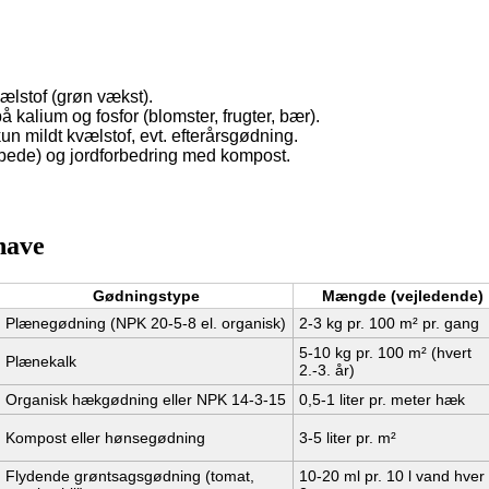
ælstof (grøn vækst).
kalium og fosfor (blomster, frugter, bær).
kun mildt kvælstof, evt. efterårsgødning.
g bede) og jordforbedring med kompost.
have
Gødningstype
Mængde (vejledende)
Plænegødning (NPK 20-5-8 el. organisk)
2-3 kg pr. 100 m² pr. gang
5-10 kg pr. 100 m² (hvert
Plænekalk
2.-3. år)
Organisk hækgødning eller NPK 14-3-15
0,5-1 liter pr. meter hæk
Kompost eller hønsegødning
3-5 liter pr. m²
Flydende grøntsagsgødning (tomat,
10-20 ml pr. 10 l vand hver