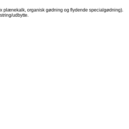
(fx plænekalk, organisk gødning og flydende specialgødning).
tring/udbytte.