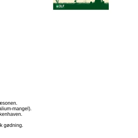
sæsonen.
kalium-mangel).
kkenhaven.
sk gødning.