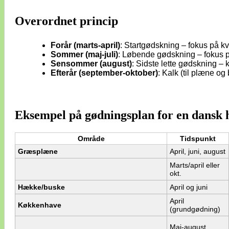
Overordnet princip
Forår (marts-april)
: Startgødskning – fokus på kv
Sommer (maj-juli)
: Løbende gødskning – fokus på 
Sensommer (august)
: Sidste lette gødskning – 
Efterår (september-oktober)
: Kalk (til plæne o
Eksempel på gødningsplan for en dansk 
Område
Tidspunkt
Græsplæne
April, juni, august
Marts/april eller
okt.
Hække/buske
April og juni
April
Køkkenhave
(grundgødning)
Maj-august