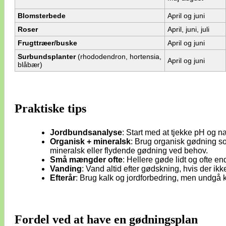
Blomsterbede
April og juni
Roser
April, juni, juli
Frugttræer/buske
April og juni
Surbundsplanter
(rhododendron, hortensia,
April og juni
blåbær)
Praktiske tips
Jordbundsanalyse
: Start med at tjekke pH og 
Organisk + mineralsk
: Brug organisk gødning 
mineralsk eller flydende gødning ved behov.
Små mængder ofte
: Hellere gøde lidt og ofte e
Vanding
: Vand altid efter gødskning, hvis der 
Efterår
: Brug kalk og jordforbedring, men undgå 
Fordel ved at have en gødningsplan