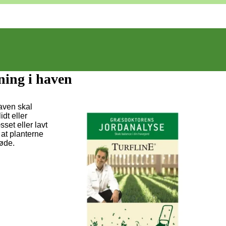
ning i haven
aven skal
dt eller
sset eller lavt
at planterne
gøde.