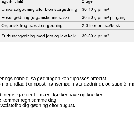
agurk, chili)
2 uge
Universalgødning eller blomstergødning
30-40 g pr. m²
Rosengødning (organisk/mineralsk)
30-50 g pr. m² pr. gang
Organisk frugttræs-/bærgødning
2-3 liter pr. træ/busk
Surbundsgødning med jern og lavt kalk
30-50 g pr. m²
næringsindhold, så gødningen kan tilpasses præcist.
som grundlag (kompost, hønsemøg, naturgødning), og supplér m
nd meget sjældent – især i køkkenhave og krukker.
ikke kommer regn samme dag.
kvælstofholdig gødning efter august.