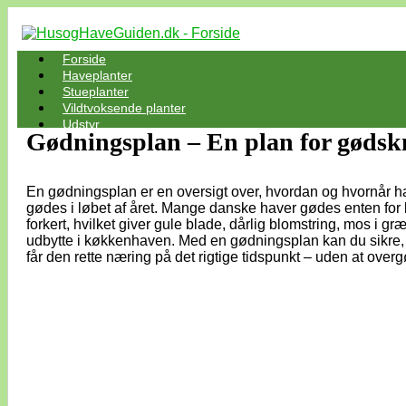
Forside
Haveplanter
Stueplanter
Vildtvoksende planter
Udstyr
Gødningsplan – En plan for gødsk
En gødningsplan er en oversigt over, hvordan og hvornår h
gødes i løbet af året. Mange danske haver gødes enten for li
forkert, hvilket giver gule blade, dårlig blomstring, mos i græ
udbytte i køkkenhaven. Med en gødningsplan kan du sikre, 
får den rette næring på det rigtige tidspunkt – uden at over