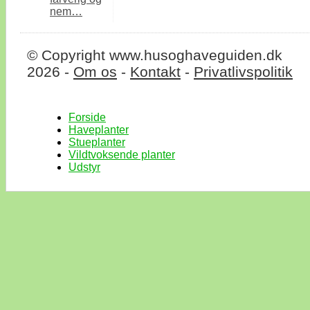
nem…
© Copyright www.husoghaveguiden.dk
2026 -
Om os
-
Kontakt
-
Privatlivspolitik
Forside
Haveplanter
Stueplanter
Vildtvoksende planter
Udstyr