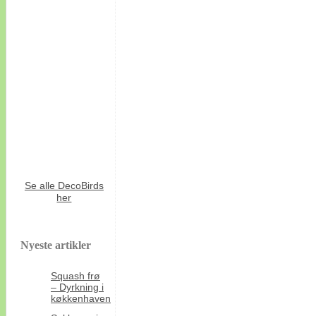
Se alle DecoBirds
her
Nyeste artikler
Squash frø
– Dyrkning i
køkkenhaven