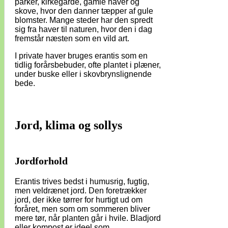
parker, kirkegårde, gamle haver og
skove, hvor den danner tæpper af gule
blomster. Mange steder har den spredt
sig fra haver til naturen, hvor den i dag
fremstår næsten som en vild art.
I private haver bruges erantis som en
tidlig forårsbebuder, ofte plantet i plæner,
under buske eller i skovbrynslignende
bede.
Jord, klima og sollys
Jordforhold
Erantis trives bedst i humusrig, fugtig,
men veldrænet jord. Den foretrækker
jord, der ikke tørrer for hurtigt ud om
foråret, men som om sommeren bliver
mere tør, når planten går i hvile. Bladjord
eller kompost er ideel som