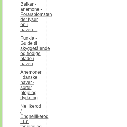
Balkan-
anemone -
Forårsblomsten
der lyser
op i
haven…
Funkia -
Guide til
skyggetålende
og frodige
blade i
haven
Anemoner
i danske
haver -
sorter,
pleje og
dyrkning
Nellikerod
/
Engnellikerod
- En
farverig og