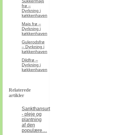
Sukkermajs
frø –
Dyrkning i
køkkenhaven
Majs frø –
Dyrkning i
køkkenhaven
Gulerodsfrø
– Dyrkning i
køkkenhaven
Dildfrø –
Dyrkning i
køkkenhaven
Relaterede
artikler
Sankthansurt
- pleje og
plantning
af den
populære…